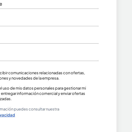
cibir comunicaciones relacionadas con ofertas,
nes y novedades de la empresa.
el uso de mis datos personales para gestionar mi
, entregar información comercial y enviar ofertas
izadas.
rmación puedes consultar nuestra
rivacidad