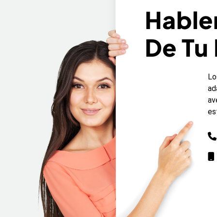
Habl
De Tu
Lo
ad
av
es