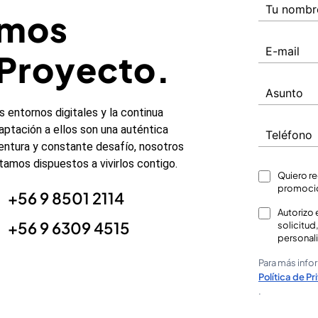
emos
 Proyecto.
s entornos digitales y la continua
aptación a ellos son una auténtica
entura y constante desafío, nosotros
tamos dispuestos a vivirlos contigo.
Quiero re
promocio
+56 9 8501 2114
Autorizo 
+56 9 6309 4515
solicitud
personal
Para más info
Política de P
.